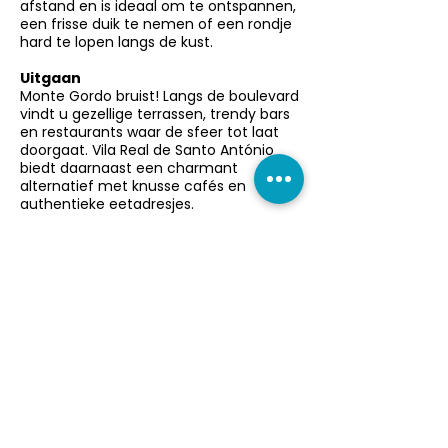
afstand en is ideaal om te ontspannen,
een frisse duik te nemen of een rondje
hard te lopen langs de kust.
Uitgaan
Monte Gordo bruist! Langs de boulevard
vindt u gezellige terrassen, trendy bars
en restaurants waar de sfeer tot laat
doorgaat. Vila Real de Santo António
biedt daarnaast een charmant
alternatief met knusse cafés en
authentieke eetadresjes.
Ondersteunend programma
Een dagtrip naar Sevilla (Spanje) of Faro
behoort tot de mogelijkheden, evenals
een bezoek aan een lokaal stadion of
de historische binnenstad van Vila Real.
Sportfaciliteiten
In de nabije omgeving zijn naast het
grote sportcomplex ook diverse
faciliteiten zoals padelbanen,
tennisbanen en mogelijkheden voor
hardlopen of fietsen langs de rivier de